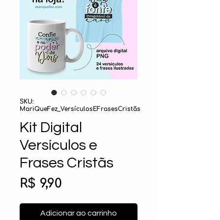
SKU:
MariQueFez_VersículosEFrasesCristãs
Kit Digital
Versículos e
Frases Cristãs
Preço
R$ 9,90
Adicionar ao carrinho