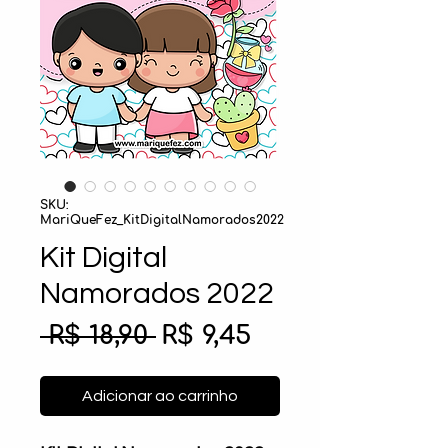
SKU:
MariQueFez_KitDigitalNamorados2022
Kit Digital
Namorados 2022
Preço
Preço
 R$ 18,90 
R$ 9,45
normal
promocional
Adicionar ao carrinho