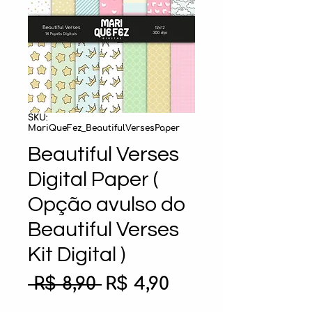
SKU:
MariQueFez_BeautifulVersesPaper
Beautiful Verses
Digital Paper (
Opção avulso do
Beautiful Verses
Kit Digital )
Preço
Preço
 R$ 8,90 
R$ 4,90
normal
promocional