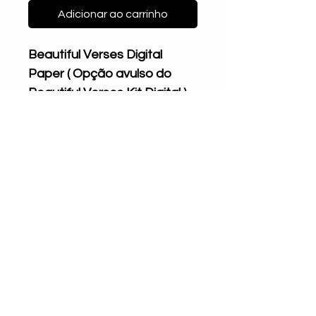
Adicionar ao carrinho
Beautiful Verses Digital
Paper ( Opção avulso do
Beautiful Verses Kit Digital )
COMO BAIXAR O
ARQUIVO
Após a confirmação de
pagamento
(Imediato para
cartão de crédito, 72h úteis
para boleto, Pix e
Mari Que Fez by Mari Cardoso
Since October 2020
PicPay liberação manual
CNPJ 37.579.266/0001- 40
imediata, ou em até 24h)
você
contato@mariquefez.com
receberá um link para download,
Hebreus 11:1