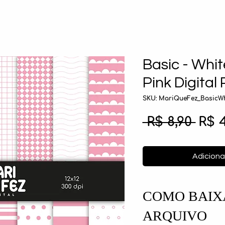
Basic - Whi
Pink Digital
SKU: MariQueFez_BasicWh
Pre
 R$ 8,90 
R$ 
nor
Adiciona
COMO BAIX
ARQUIVO