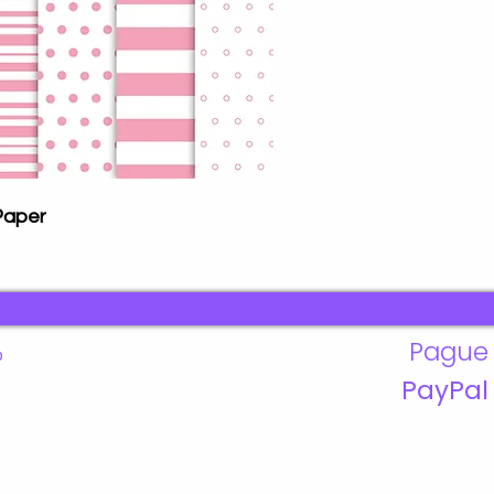
Após a confirmação d
para cartão de crédito
Pix e PicPay liberaçã
até 24h) você receber
que estará ativo por 3
fazendo o seu login a
área Meus Pedidos.
In
 Paper
arquivo:
Kit digital contendo
Seamless Patterns 
duplicação. )
Pague 
o
Formato: JPG
Resolução: 300 DPI
PayPal
Tamanho: 12 x 12
---------------------------
-----------