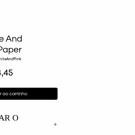
te And
 Paper
iteAndPink
ço
Preço
4,45
mal
promocional
r ao carrinho
AR O