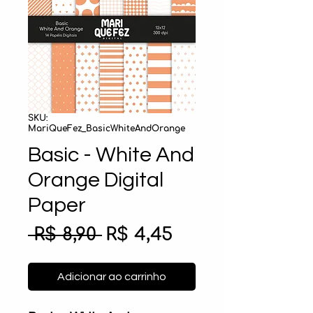
SKU:
MariQueFez_BasicWhiteAndOrange
Basic - White And
Orange Digital
Paper
Preço
Preço
 R$ 8,90 
R$ 4,45
normal
promocional
Adicionar ao carrinho