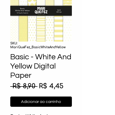
SKU:
MariQueFez_BasicWhiteAndYellow
Basic - White And
Yellow Digital
Paper
Preço
Preço
 R$ 8,90 
R$ 4,45
normal
promocional
Adicionar ao carrinho