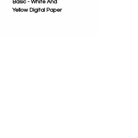
Basic - White And
Yellow Digital Paper
COMO BAIXAR O
ARQUIVO
Após a confirmação de
pagamento
(Imediato para
cartão de crédito, 72h úteis
para boleto, Pix e
Mari Que Fez by Mari Cardoso
Since October 2020
PicPay liberação manual
CNPJ 37.579.266/0001- 40
imediata, ou em até 24h)
você
contato@mariquefez.com
receberá um link para download,
Hebreus 11:1
que estará ativo por 30 dias.